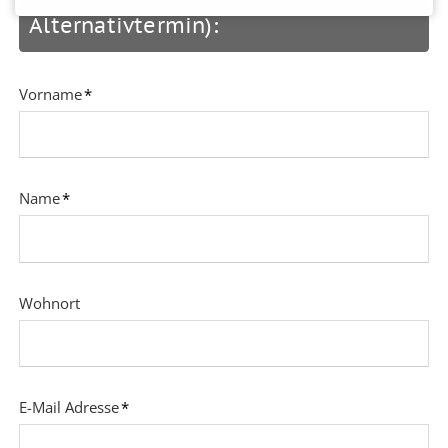
Alternativtermin):
Pflichtfeld
Vorname
*
Pflichtfeld
Name
*
Wohnort
Pflichtfeld
E-Mail Adresse
*