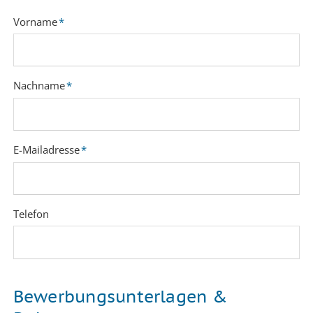
Pflichtfeld
Vorname
*
Pflichtfeld
Nachname
*
Pflichtfeld
E-Mailadresse
*
Telefon
Bewerbungsunterlagen &