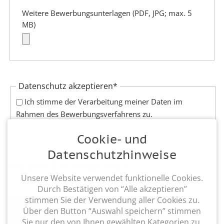
Weitere Bewerbungsunterlagen (PDF, JPG; max. 5
MB)
Pflichtfeld
Datenschutz akzeptieren
*
Ich stimme der Verarbeitung meiner Daten im
Rahmen des Bewerbungsverfahrens zu.
Cookie- und
Datenschutzhinweise
Was ist die Summe aus 6 und 1?
Unsere Website verwendet funktionelle Cookies.
Durch Bestätigen von “Alle akzeptieren”
stimmen Sie der Verwendung aller Cookies zu.
Über den Button “Auswahl speichern” stimmen
BEWERBUNG JETZT ABSENDEN!
Sie nur den von Ihnen gewählten Kategorien zu.