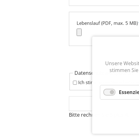
Pflichtfeld
Lebenslauf (PDF, max. 5 MB)
Unsere Website
stimmen Sie
Pflichtfeld
Datenschutz akzeptieren
*
Ich stimme der Verarbeitun
Essenzie
Bitte rechnen Sie 3 plus 4.