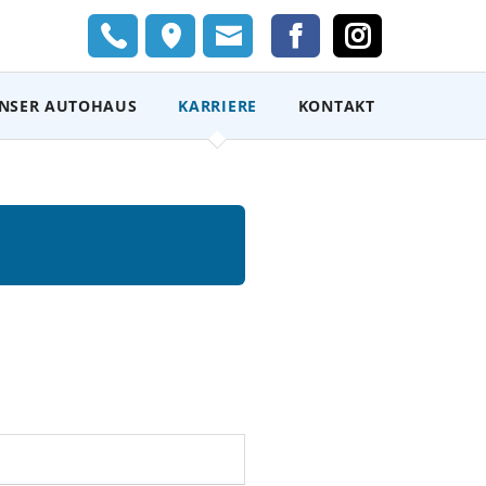
Navigation
NSER AUTOHAUS
KARRIERE
KONTAKT
überspring
ber uns
Adresse / Öffnungszeiten
rkstatt
Terminvereinbarung
eam
anshop